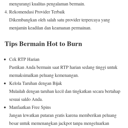
mengurangi kualitas pengalaman bermain.
Rekomendasi Provider Terbaik
Dikembangkan oleh salah satu provider terpercaya yang
menjamin keadilan dan keamanan permainan.
Tips Bermain Hot to Burn
Cek RTP Harian
Pastikan Anda bermain saat RTP harian sedang tinggi untuk
memaksimalkan peluang kemenangan.
Kelola Taruhan dengan Bijak
Mulailah dengan taruhan kecil dan tingkatkan secara bertahap
sesuai saldo Anda.
Manfaatkan Free Spins
Jangan lewatkan putaran gratis karena memberikan peluang
besar untuk memenangkan jackpot tanpa mengeluarkan