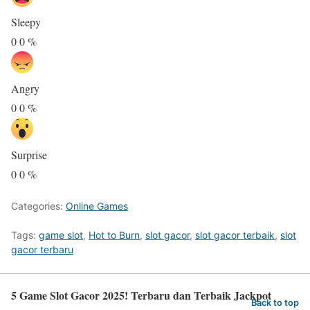
Sleepy
0
0
%
Angry
0
0
%
Surprise
0
0
%
Categories:
Online Games
Tags:
game slot
,
Hot to Burn
,
slot gacor
,
slot gacor terbaik
,
slot
gacor terbaru
5 Game Slot Gacor 2025! Terbaru dan Terbaik Jackpot
Back to top