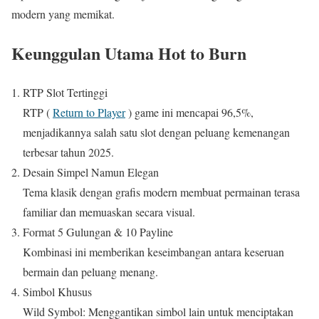
modern yang memikat.
Keunggulan Utama Hot to Burn
RTP Slot Tertinggi
RTP (
Return to Player
) game ini mencapai 96,5%,
menjadikannya salah satu slot dengan peluang kemenangan
terbesar tahun 2025.
Desain Simpel Namun Elegan
Tema klasik dengan grafis modern membuat permainan terasa
familiar dan memuaskan secara visual.
Format 5 Gulungan & 10 Payline
Kombinasi ini memberikan keseimbangan antara keseruan
bermain dan peluang menang.
Simbol Khusus
Wild Symbol: Menggantikan simbol lain untuk menciptakan