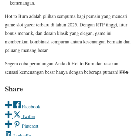
kemenangan.
Hot to Burn adalah pilihan sempurna bagi pemain yang mencari
game slot gacor terbaru di tahun 2025. Dengan RTP tinggi, fitur
bonus menarik, dan desain klasik yang elegan, game ini
memberikan kombinasi sempurna antara kesenangan bermain dan
peluang menang besar.
Segera coba peruntungan Anda di Hot to Burn dan rasakan
sensasi kemenangan besar hanya dengan beberapa putaran! 🎰🔥
Share
Facebook
Twitter
Pinterest
LinkedIn